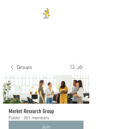
BANANA HEAD E-CIGS &
SMOKE SHOP
Groups
Market Research Group
Public
·
201 members
Join