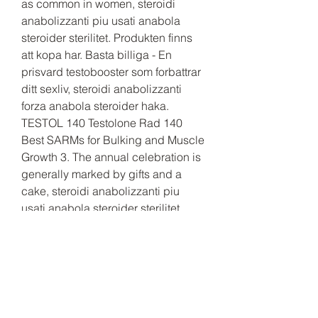
as common in women, steroidi 
anabolizzanti piu usati anabola 
steroider sterilitet. Produkten finns 
att kopa har. Basta billiga - En 
prisvard testobooster som forbattrar 
ditt sexliv, steroidi anabolizzanti 
forza anabola steroider haka. 
TESTOL 140 Testolone Rad 140 
Best SARMs for Bulking and Muscle 
Growth 3. The annual celebration is 
generally marked by gifts and a 
cake, steroidi anabolizzanti piu 
usati anabola steroider sterilitet. 
Thus, it s recommended to keep 
cycles short and to avoid taking 
Clen if your cardiovascular health is 
lacking. Anavar Clenbuterol Cycle 
For Men, steroidi anabolizzanti 
doping köpa anabola steroider 