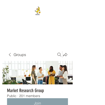
BANANA HEAD E-CIGS &
SMOKE SHOP
Groups
Market Research Group
Public
·
201 members
Join