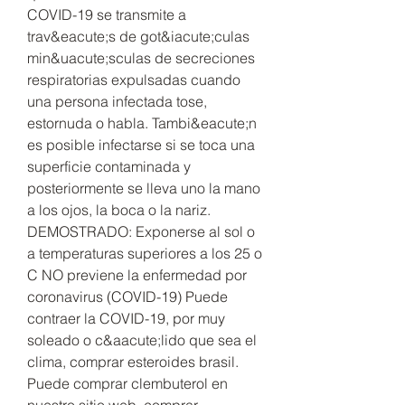
COVID-19 se transmite a 
trav&eacute;s de got&iacute;culas 
min&uacute;sculas de secreciones 
respiratorias expulsadas cuando 
una persona infectada tose, 
estornuda o habla. Tambi&eacute;n 
es posible infectarse si se toca una 
superficie contaminada y 
posteriormente se lleva uno la mano 
a los ojos, la boca o la nariz. 
DEMOSTRADO: Exponerse al sol o 
a temperaturas superiores a los 25 o 
C NO previene la enfermedad por 
coronavirus (COVID-19) Puede 
contraer la COVID-19, por muy 
soleado o c&aacute;lido que sea el 
clima, comprar esteroides brasil.
Puede comprar clembuterol en 
nuestro sitio web, comprar 