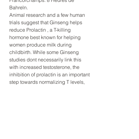
Bahreïn. 
Animal research and a few human 
trials suggest that Ginseng helps 
reduce Prolactin , a T-killing 
hormone best known for helping 
women produce milk during 
childbirth. While some Ginseng 
studies dont necessarily link this 
with increased testosterone, the 
inhibition of prolactin is an important 
step towards normalizing T levels, 
clenbuterol mutant gear. Admittedly, 
the research is mixed on this 
function: Some studies show that 
Ginseng helps T levels by inhibiting 
5 alpha reductase enzyme, which 
converts T to DHT. In general, 
Ginseng studies involving healthy 