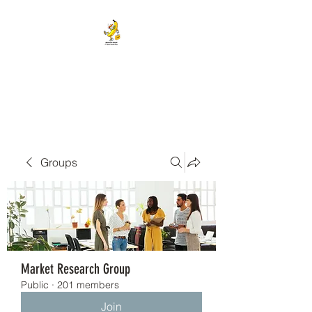
BANANA HEAD E-CIGS &
SMOKE SHOP
Groups
Market Research Group
Public
·
201 members
Join