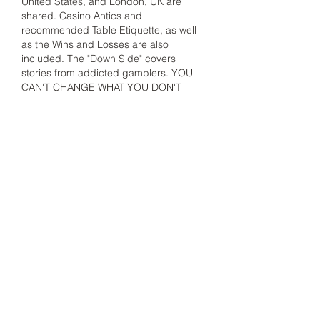
United States, and London, UK are 
shared. Casino Antics and 
recommended Table Etiquette, as well 
as the Wins and Losses are also 
included. The "Down Side" covers 
stories from addicted gamblers. YOU 
CAN'T CHANGE WHAT YOU DON'T 
ACKNOWLEDGE. Dice, Cards, Wheels : 
A Different History of French Culture. 
Gambling has been a practice central to 
many cultures throughout history. In 
Dice, Cards, Wheels , Thomas M. 
Kavanagh scrutinizes the changing face 
of the gambler in France over a period 
of eight centuries, using gambling and 
its representations in literature as a lens 
through which to observe French 
culture.
Rodri a fost din nou artizanul acestei 
faze min 68: Miranda e aproape de 
dubla, romania belarus online. Mihai 
Popa respinge in corner. Miranda 