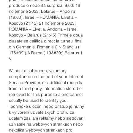
produce o nedorită surpriză, 9,00. 18 
noiembrie 2023: Belarus – Andorra 
(19:00), Israel – ROMÂNIA, Elveția – 
Kosovo (21:45) 21 noiembrie 2023: 
ROMÂNIA – Elveția, Andorra – Israel, 
Kosovo – Belarus (21:45) Primele două 
clasate se califică direct la turneul final 
din Germania. Romania 2 N Stanciu ( 
17&#39;) A Burca ( 19&#39;) Belarus 1 
V. 
Without a subpoena, voluntary 
compliance on the part of your Internet 
Service Provider, or additional records 
from a third party, information stored or 
retrieved for this purpose alone cannot 
usually be used to identify you. 
Technicke ulozeni nebo pristup je nutny 
k vytvoreni uzivatelskych profilu za 
ucelem zasilani reklamy nebo sledovani 
uzivatele na webovych strankach nebo 
nekolika webovych strankach pro 