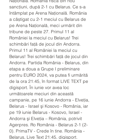
Națională. România riscă din nou 
sancțiuni, după 2-1 cu Belarus. Ce s-a 
întâmplat pe Arena Națională. România 
a câștigat cu 2-1 meciul cu Belarus de 
pe Arena Națională, meci urmărit din 
tribune de peste 27. Primul 11 al 
României la meciul cu Belarus! Trei 
schimbări față de jocul din Andorra. 
Primul 11 al României la meciul cu 
Belarus! Trei schimbări față de jocul din 
Andorra. Partida România - Belarus, din 
etapa a doua a Grupe I preliminare 
pentru EURO 2024, va putea fi urmărită 
de la ora 21:45, în format LIVE TEXT pe 
digisport. În iunie vor avea loc 
următoarele meciuri din această 
campanie, pe 16 iunie Andorra - Elveţia, 
Belarus - Israel şi Kosovo - România, iar 
pe 19 iunie Belarus - Kosovo, Israel - 
Andorra şi Elveţia – România, potrivit 
Agerpres. Ro România - Belarus 2-1 (2-
0). PrimaTV - Crede în tine. România - 
Belarus, Live Text 21:45, digisport. 