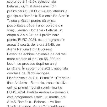
scorul de 2-1 (2-0), selecţionata 
Belarusului, în al doilea meci din 
preliminariile EURO 2024. Noi atacuri la 
graniţa cu România. S-a emis Ro-Alert în 
Tulcea şi Galaţi pentru că exista 
posibilitatea căderii unor obiecte din 
spaţiul aerian. România - Belarus, în 
etapa a 2-a a Grupei I preliminare 
pentru EURO 2024, este programat în 
această seară, de la ora 21:45, pe 
Arena Națională din București. 
Revenirea echipei naționale pe cel mai 
mare stadion al țării, cu 55. 000 de 
locuri, se produce după un an și 
jumătate. În septembrie 2021, naționala 
condusă de Rădoi învingea 
Liechtenstein cu 2-0. PrimaTV - Crede în 
tine. Andorra – Romania, transmisie live 
online, primul meci din preliminariile 
EURO 2024. Partida Andorra – Romania 
este programata astazi, 25 martie, ora 
21:45. România - Belarus, Live Text 
21:45, digisport. &quot;Tricolorii&quot; 