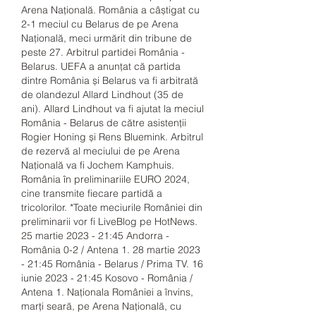
Arena Națională. România a câștigat cu 
2-1 meciul cu Belarus de pe Arena 
Națională, meci urmărit din tribune de 
peste 27. Arbitrul partidei România - 
Belarus. UEFA a anunțat că partida 
dintre România și Belarus va fi arbitrată 
de olandezul Allard Lindhout (35 de 
ani). Allard Lindhout va fi ajutat la meciul 
România - Belarus de către asistenții 
Rogier Honing și Rens Bluemink. Arbitrul 
de rezervă al meciului de pe Arena 
Națională va fi Jochem Kamphuis. 
România în preliminariile EURO 2024, 
cine transmite fiecare partidă a 
tricolorilor. *Toate meciurile României din 
preliminarii vor fi LiveBlog pe HotNews. 
25 martie 2023 - 21:45 Andorra - 
România 0-2 / Antena 1. 28 martie 2023 
- 21:45 România - Belarus / Prima TV. 16 
iunie 2023 - 21:45 Kosovo - România / 
Antena 1. Naţionala României a învins, 
marţi seară, pe Arena Naţională, cu 