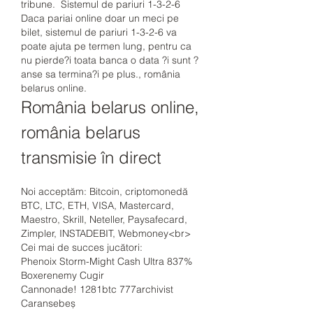
tribune.  Sistemul de pariuri 1-3-2-6 
Daca pariai online doar un meci pe 
bilet, sistemul de pariuri 1-3-2-6 va 
poate ajuta pe termen lung, pentru ca 
nu pierde?i toata banca o data ?i sunt ?
anse sa termina?i pe plus., românia 
belarus online.
România belarus online, 
românia belarus 
transmisie în direct
Noi acceptăm: Bitcoin, criptomonedă 
BTC, LTC, ETH, VISA, Mastercard, 
Maestro, Skrill, Neteller, Paysafecard, 
Zimpler, INSTADEBIT, Webmoney<br>
Cei mai de succes jucători:
Phenoix Storm-Might Cash Ultra 837% 
Boxerenemy Cugir 
Cannonade! 1281btc 777archivist 
Caransebeș 