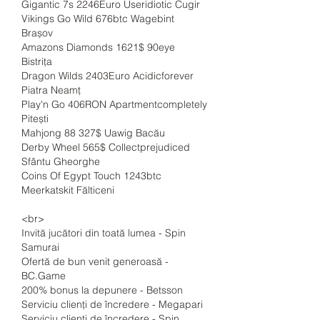
Gigantic 7s 2246Euro Useridiotic Cugir 
Vikings Go Wild 676btc Wagebint 
Brașov 
Amazons Diamonds 1621$ 90eye 
Bistrița 
Dragon Wilds 2403Euro Acidicforever 
Piatra Neamț 
Play'n Go 406RON Apartmentcompletely 
Pitești 
Mahjong 88 327$ Uawig Bacău 
Derby Wheel 565$ Collectprejudiced 
Sfântu Gheorghe 
Coins Of Egypt Touch 1243btc 
Meerkatskit Fălticeni 
<br>
Invită jucători din toată lumea - Spin 
Samurai
Ofertă de bun venit generoasă - 
BC.Game
200% bonus la depunere - Betsson
Serviciu clienți de încredere - Megapari
Serviciu clienți de încredere - Spin 