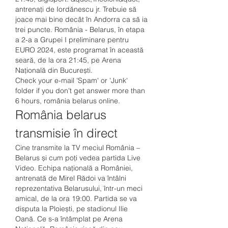
antrenați de Iordănescu jr. Trebuie să 
joace mai bine decât în Andorra ca să ia 
trei puncte. România - Belarus, în etapa 
a 2-a a Grupei I preliminare pentru 
EURO 2024, este programat în această 
seară, de la ora 21:45, pe Arena 
Națională din București. 
Check your e-mail 'Spam' or 'Junk' 
folder if you don't get answer more than 
6 hours, românia belarus online.
România belarus 
transmisie în direct
Cine transmite la TV meciul România – 
Belarus și cum poți vedea partida Live 
Video. Echipa națională a României, 
antrenată de Mirel Rădoi va întâlni 
reprezentativa Belarusului, într-un meci 
amical, de la ora 19:00. Partida se va 
disputa la Ploiești, pe stadionul Ilie 
Oană. Ce s-a întâmplat pe Arena 