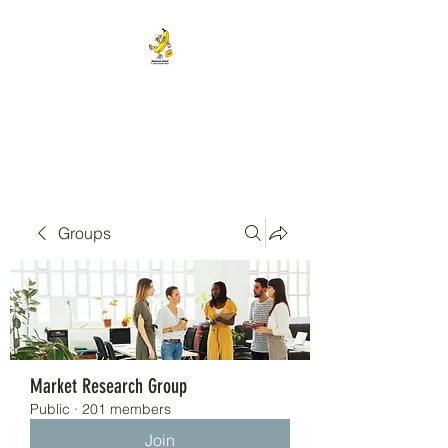
BANANA HEAD E-CIGS &
SMOKE SHOP
Groups
Market Research Group
Public
·
201 members
Join