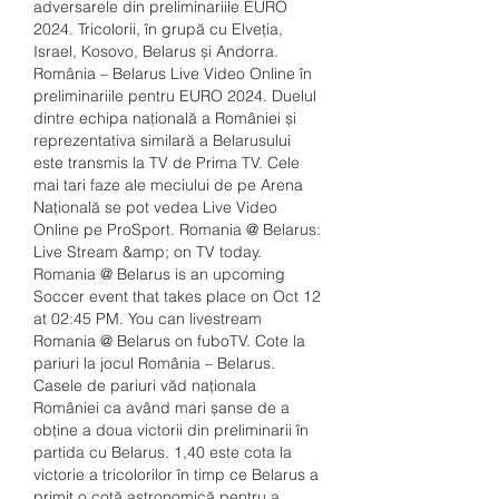
adversarele din preliminariile EURO 
2024. Tricolorii, în grupă cu Elveţia, 
Israel, Kosovo, Belarus și Andorra. 
România – Belarus Live Video Online în 
preliminariile pentru EURO 2024. Duelul 
dintre echipa națională a României și 
reprezentativa similară a Belarusului 
este transmis la TV de Prima TV. Cele 
mai tari faze ale meciului de pe Arena 
Națională se pot vedea Live Video 
Online pe ProSport. Romania @ Belarus: 
Live Stream &amp; on TV today. 
Romania @ Belarus is an upcoming 
Soccer event that takes place on Oct 12 
at 02:45 PM. You can livestream 
Romania @ Belarus on fuboTV. Cote la 
pariuri la jocul România – Belarus. 
Casele de pariuri văd naționala 
României ca având mari șanse de a 
obține a doua victorii din preliminarii în 
partida cu Belarus. 1,40 este cota la 
victorie a tricolorilor în timp ce Belarus a 
primit o cotă astronomică pentru a 