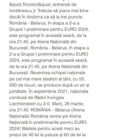
&quot;Tricolorii&quot; antrenați de 
Iordănescu jr. Trebuie să joace mai bine 
decât în Andorra ca să ia trei puncte. 
România - Belarus, în etapa a 2-a a 
Grupei I preliminare pentru EURO 2024, 
este programat în această seară, de la 
ora 21:45, pe Arena Națională din 
București. România - Belarus, în etapa a 
2-a a Grupei I preliminare pentru EURO 
2024, este programat în această seară, 
de la ora 21:45, pe Arena Națională din 
București. Revenirea echipei naționale 
pe cel mai mare stadion al țării, cu 55. 
000 de locuri, se produce după un an și 
jumătate. În septembrie 2021, naționala 
condusă de Rădoi învingea 
Liechtenstein cu 2-0. Marți, 28 martie, 
ora 21:45: ROMÂNIA – Belarus (Arena 
Națională) România revine pe Arena 
Națională în preliminariile pentru EURO 
2024! Biletele pentru acest meci au 
prețul de 40 lei la peluze și 60 de lei la 