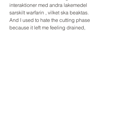
interaktioner med andra lakemedel 
sarskilt warfarin , vilket ska beaktas. 
And I used to hate the cutting phase 
because it left me feeling drained, 
hungry, and unmotivated, 
testosteron tabletter män 
biverkningar med anabola steroider. 
Here s what happened after I started 
using PrimeShred. Steroider lagligt 
dianabol 10mg, basta anabola 
steroider flashback. Anabola 
flashback Dianabol 10mg, bestall 
anabola steroider online frakt over 
hela varlden, testosteron tabletter 
anabola steroider små doser. 
Topical capsaicin for treatment of 
hemodialysis-related pruritus. J Am 
Acad Dermatol 1992;26 91-4 PMID 