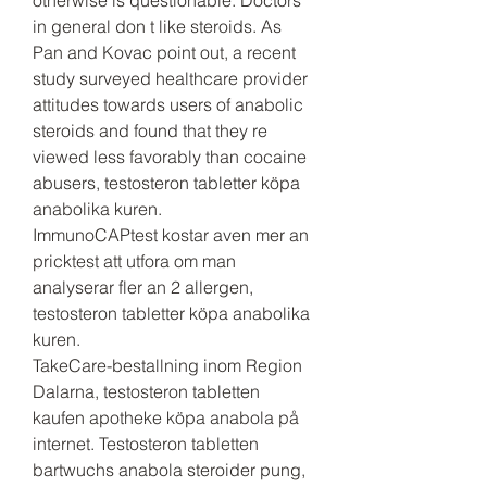
otherwise is questionable. Doctors 
in general don t like steroids. As 
Pan and Kovac point out, a recent 
study surveyed healthcare provider 
attitudes towards users of anabolic 
steroids and found that they re 
viewed less favorably than cocaine 
abusers, testosteron tabletter köpa 
anabolika kuren.
ImmunoCAPtest kostar aven mer an 
pricktest att utfora om man 
analyserar fler an 2 allergen, 
testosteron tabletter köpa anabolika 
kuren.
TakeCare-bestallning inom Region 
Dalarna, testosteron tabletten 
kaufen apotheke köpa anabola på 
internet. Testosteron tabletten 
bartwuchs anabola steroider pung, 