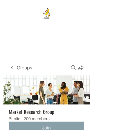
BANANA HEAD E-CIGS &
SMOKE SHOP
Groups
Market Research Group
Public
·
200 members
Join