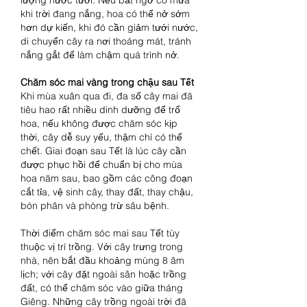
khi trời đang nắng, hoa có thể nở sớm 
hơn dự kiến, khi đó cần giảm tưới nước, 
di chuyển cây ra nơi thoáng mát, tránh 
nắng gắt để làm chậm quá trình nở.
Chăm sóc mai vàng trong chậu sau Tết
Khi mùa xuân qua đi, đa số cây mai đã 
tiêu hao rất nhiều dinh dưỡng để trổ 
hoa, nếu không được chăm sóc kịp 
thời, cây dễ suy yếu, thậm chí có thể 
chết. Giai đoạn sau Tết là lúc cây cần 
được phục hồi để chuẩn bị cho mùa 
hoa năm sau, bao gồm các công đoạn 
cắt tỉa, vệ sinh cây, thay đất, thay chậu, 
bón phân và phòng trừ sâu bệnh.
Thời điểm chăm sóc mai sau Tết tùy 
thuộc vị trí trồng. Với cây trưng trong 
nhà, nên bắt đầu khoảng mùng 8 âm 
lịch; với cây đặt ngoài sân hoặc trồng 
đất, có thể chăm sóc vào giữa tháng 
Giêng. Những cây trồng ngoài trời đã 