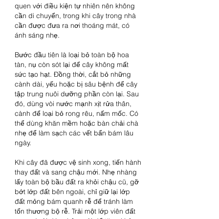
quen với điều kiện tự nhiên nên không 
cần di chuyển, trong khi cây trong nhà 
cần được đưa ra nơi thoáng mát, có 
ánh sáng nhẹ.
Bước đầu tiên là loại bỏ toàn bộ hoa 
tàn, nụ còn sót lại để cây không mất 
sức tạo hạt. Đồng thời, cắt bỏ những 
cành dài, yếu hoặc bị sâu bệnh để cây 
tập trung nuôi dưỡng phần còn lại. Sau 
đó, dùng vòi nước mạnh xịt rửa thân, 
cành để loại bỏ rong rêu, nấm mốc. Có 
thể dùng khăn mềm hoặc bàn chải chà 
nhẹ để làm sạch các vết bẩn bám lâu 
ngày.
Khi cây đã được vệ sinh xong, tiến hành 
thay đất và sang chậu mới. Nhẹ nhàng 
lấy toàn bộ bầu đất ra khỏi chậu cũ, gỡ 
bớt lớp đất bên ngoài, chỉ giữ lại lớp 
đất mỏng bám quanh rễ để tránh làm 
tổn thương bộ rễ. Trải một lớp viên đất 