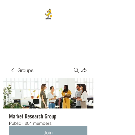
BANANA HEAD E-CIGS &
SMOKE SHOP
Groups
Market Research Group
Public
·
201 members
Join