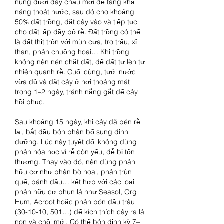
nung dưới đáy chậu mới để tăng khả 
năng thoát nước, sau đó cho khoảng 
50% đất trồng, đặt cây vào và tiếp tục 
cho đất lấp đầy bộ rễ. Đất trồng có thể 
là đất thịt trộn với mùn cưa, tro trấu, xỉ 
than, phân chuồng hoai… Khi trồng 
không nên nén chặt đất, để đất tự lèn tự 
nhiên quanh rễ. Cuối cùng, tưới nước 
vừa đủ và đặt cây ở nơi thoáng mát 
trong 1–2 ngày, tránh nắng gắt để cây 
hồi phục.
Sau khoảng 15 ngày, khi cây đã bén rễ 
lại, bắt đầu bón phân bổ sung dinh 
dưỡng. Lúc này tuyệt đối không dùng 
phân hóa học vì rễ còn yếu, dễ bị tổn 
thương. Thay vào đó, nên dùng phân 
hữu cơ như phân bò hoai, phân trùn 
quế, bánh dầu… kết hợp với các loại 
phân hữu cơ phun lá như Seasol, Org 
Hum, Acroot hoặc phân bón đầu trâu 
(30-10-10, 501…) để kích thích cây ra lá 
non và chồi mới. Có thể bón định kỳ 7–