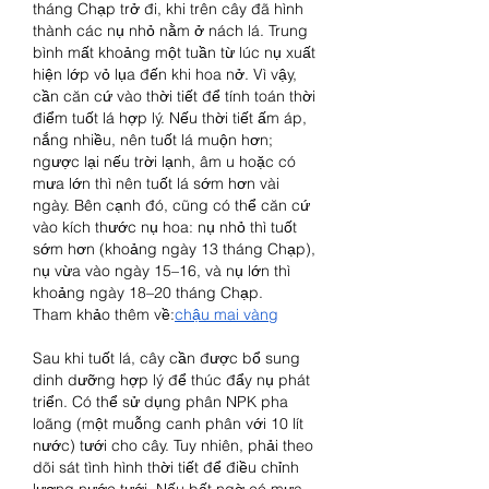
tháng Chạp trở đi, khi trên cây đã hình 
thành các nụ nhỏ nằm ở nách lá. Trung 
bình mất khoảng một tuần từ lúc nụ xuất 
hiện lớp vỏ lụa đến khi hoa nở. Vì vậy, 
cần căn cứ vào thời tiết để tính toán thời 
điểm tuốt lá hợp lý. Nếu thời tiết ấm áp, 
nắng nhiều, nên tuốt lá muộn hơn; 
ngược lại nếu trời lạnh, âm u hoặc có 
mưa lớn thì nên tuốt lá sớm hơn vài 
ngày. Bên cạnh đó, cũng có thể căn cứ 
vào kích thước nụ hoa: nụ nhỏ thì tuốt 
sớm hơn (khoảng ngày 13 tháng Chạp), 
nụ vừa vào ngày 15–16, và nụ lớn thì 
khoảng ngày 18–20 tháng Chạp.
Tham khảo thêm về:
chậu mai vàng
Sau khi tuốt lá, cây cần được bổ sung 
dinh dưỡng hợp lý để thúc đẩy nụ phát 
triển. Có thể sử dụng phân NPK pha 
loãng (một muỗng canh phân với 10 lít 
nước) tưới cho cây. Tuy nhiên, phải theo 
dõi sát tình hình thời tiết để điều chỉnh 
lượng nước tưới. Nếu bất ngờ có mưa 