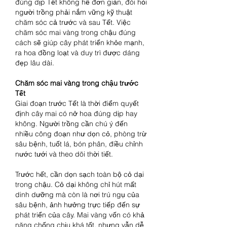
đúng dịp Tết không hề đơn giản, đòi hỏi 
người trồng phải nắm vững kỹ thuật 
chăm sóc cả trước và sau Tết. Việc 
chăm sóc mai vàng trong chậu đúng 
cách sẽ giúp cây phát triển khỏe mạnh, 
ra hoa đồng loạt và duy trì được dáng 
đẹp lâu dài.
Chăm sóc mai vàng trong chậu trước 
Tết
Giai đoạn trước Tết là thời điểm quyết 
định cây mai có nở hoa đúng dịp hay 
không. Người trồng cần chú ý đến 
nhiều công đoạn như dọn cỏ, phòng trừ 
sâu bệnh, tuốt lá, bón phân, điều chỉnh 
nước tưới và theo dõi thời tiết.
Trước hết, cần dọn sạch toàn bộ cỏ dại 
trong chậu. Cỏ dại không chỉ hút mất 
dinh dưỡng mà còn là nơi trú ngụ của 
sâu bệnh, ảnh hưởng trực tiếp đến sự 
phát triển của cây. Mai vàng vốn có khả 
năng chống chịu khá tốt, nhưng vẫn dễ 