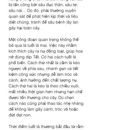
bị tấn công bởi sâu đục thân, sâu tơ, 
sâu nái… Do đó, phải thường xuyên 
quan sát để phát hiện kịp thời và tiêu 
diệt chúng, tránh để sâu bệnh lây lan 
gây hại toàn cây.
Một công đoạn quan trọng không thể 
bỏ qua là tuốt lá mai. Việc này nhằm 
kích thích cây ra nụ đồng loạt, giúp hoa 
nở đúng dịp Tết. Có hai cách tuốt lá 
phổ biến. Cách thứ nhất là cầm lá kéo 
ngược về phía sau, nhanh gọn và tiết 
kiệm công sức nhưng dễ làm tróc vỏ 
cành, ảnh hưởng đến chất lượng nụ. 
Cách thứ hai là kéo lá theo chiều xuôi, 
mất nhiều thời gian hơn nhưng hạn chế 
được tổn thương cho cây. Dù chọn 
cách nào cũng phải thao tác nhẹ nhàng 
để không làm gãy cành, tróc vỏ hoặc 
đứt đọt non.
Thời điểm tuốt lá thường bắt đầu từ rằm 