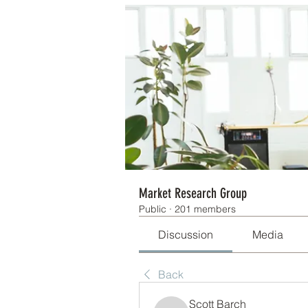
Market Research Group
Public
·
201 members
Discussion
Media
Back
Scott Barch