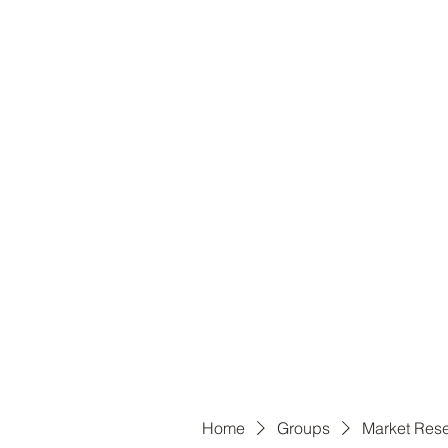
B
Home
Groups
Market Res