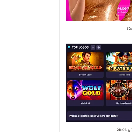
Ca
Giros gr