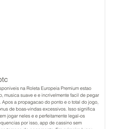
btc
sponiveis na Roleta Europeia Premium estao 
, musica suave e e incrivelmente facil de pegar 
. Apos a propagacao do ponto e o total do jogo, 
us de boas-vindas excessivos. Isso significa 
m jogar neles e e perfeitamente legal-os 
quencias por isso, app de cassino sem 