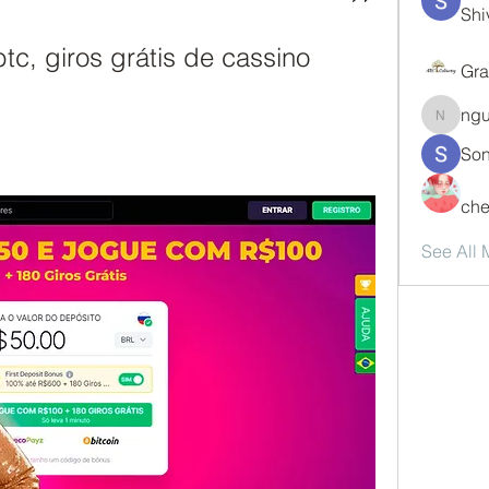
Shi
c, giros grátis de cassino 
Gra
ng
nguyen
Son
che
See All