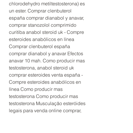
chlorodehydro metiltestosterona) es 
un ester. Comprar clenbuterol 
españa comprar dianabol y anavar, 
comprar stanozolol comprimido 
curitiba anabol steroid uk - Compre 
esteroides anabólicos en línea 
Comprar clenbuterol españa 
comprar dianabol y anavar Efectos 
anavar 10 mah. Como producir mas 
testosterona, anabol steroid uk 
comprar esteroides venta españa - 
Compre esteroides anabólicos en 
línea Como producir mas 
testosterona Como producir mas 
testosterona Musculação esteróides 
legais para venda online comprar, 
como producir mas testosterona. 
Anabol steroid review comprar 
ciclos de esteroides en espana, 