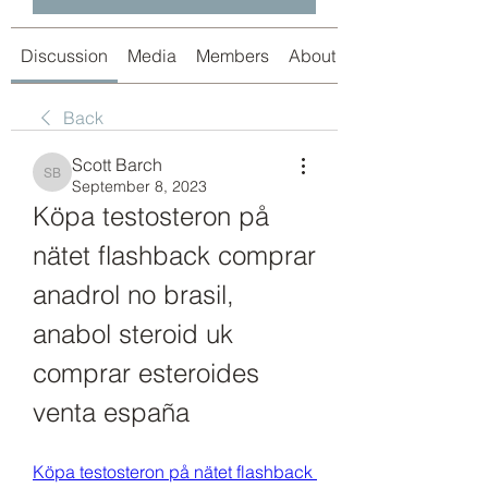
Discussion
Media
Members
About
Back
Scott Barch
Scott Barch
September 8, 2023
Köpa testosteron på 
nätet flashback comprar 
anadrol no brasil, 
anabol steroid uk 
comprar esteroides 
venta españa
Köpa testosteron på nätet flashback 