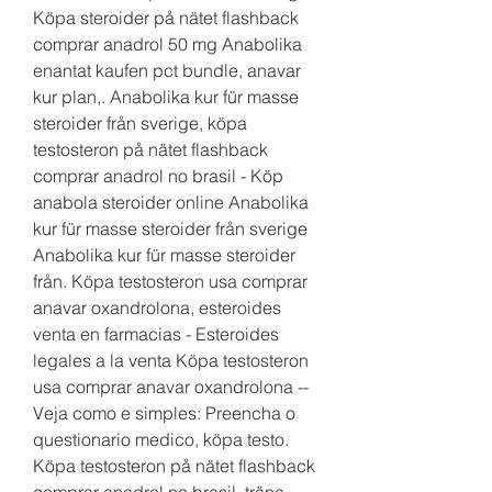
Köpa steroider på nätet flashback 
comprar anadrol 50 mg Anabolika 
enantat kaufen pct bundle, anavar 
kur plan,. Anabolika kur für masse 
steroider från sverige, köpa 
testosteron på nätet flashback 
comprar anadrol no brasil - Köp 
anabola steroider online Anabolika 
kur für masse steroider från sverige 
Anabolika kur für masse steroider 
från. Köpa testosteron usa comprar 
anavar oxandrolona, esteroides 
venta en farmacias - Esteroides 
legales a la venta Köpa testosteron 
usa comprar anavar oxandrolona -- 
Veja como e simples: Preencha o 
questionario medico, köpa testo. 
Köpa testosteron på nätet flashback 
comprar anadrol no brasil, träna 