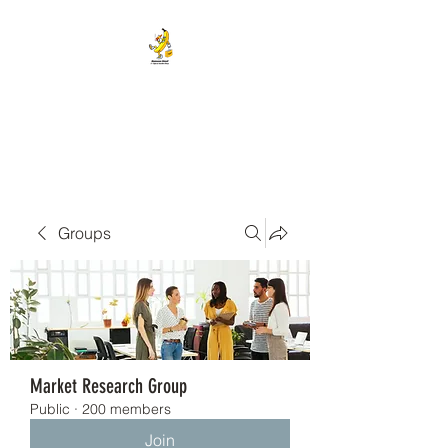
BANANA HEAD E-CIGS &
SMOKE SHOP
Groups
Market Research Group
Public
·
200 members
Join