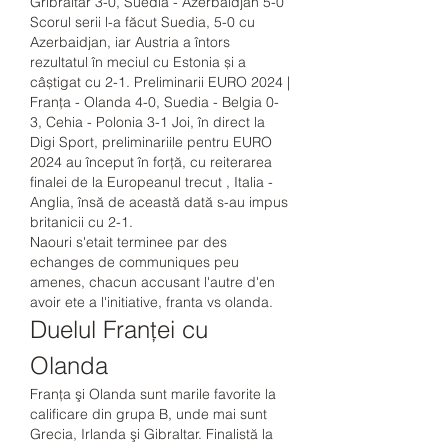
Gribraltar 3-0, Suedia - Azerbaidjan 5-0 
Scorul serii l-a făcut Suedia, 5-0 cu 
Azerbaidjan, iar Austria a întors 
rezultatul în meciul cu Estonia și a 
câștigat cu 2-1. Preliminarii EURO 2024 | 
Franța - Olanda 4-0, Suedia - Belgia 0-
3, Cehia - Polonia 3-1 Joi, în direct la 
Digi Sport, preliminariile pentru EURO 
2024 au început în forță, cu reiterarea 
finalei de la Europeanul trecut , Italia - 
Anglia, însă de această dată s-au impus 
britanicii cu 2-1. 
Naouri s'etait terminee par des 
echanges de communiques peu 
amenes, chacun accusant l'autre d'en 
avoir ete a l'initiative, franta vs olanda.
Duelul Franței cu 
Olanda
Franţa şi Olanda sunt marile favorite la 
calificare din grupa B, unde mai sunt 
Grecia, Irlanda şi Gibraltar. Finalistă la 