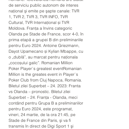
de serviciu public autonom de interes 
naţional şi emite pe şapte canale: TVR 
1, TVR 2, TVR 3, TVR INFO, TVR 
Cultural, TVR Internaţional și TVR 
Moldova. Franța a învins categoric 
Olanda pe Stade de France, scor 4-0, în 
prima etapă a grupei B din preliminariile 
pentru Euro 2024. Antoine Griezmann, 
Dayot Upamecano și Kylian Mbappe, cu 
o „dublă”, au marcat pentru naționala 
„cocoșului galic”. Romanian Million 
Poker Player`s greatest eventRomanian 
Million is the greates event in Player`s 
Poker Club from Cluj Napoca, Romania. 
Biletul zilei Superbet – 24. 2023: Franta 
vs Olanda – pronostic. Biletul zilei 
Superbet – 24. Franţa - Olanda, meci 
contând pentru Grupa B a preliminariilor 
pentru Euro 2024, este programat, 
vineri, 24 martie, de la ora 21:45, pe 
Stade de France din Paris, şi va fi 
transmis în direct de Digi Sport 1 şi 