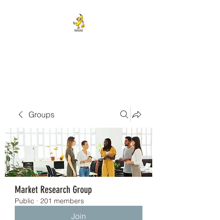
BANANA HEAD E-CIGS &
SMOKE SHOP
Groups
Market Research Group
Public
·
201 members
Join