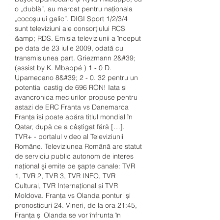
o „dublă”, au marcat pentru naționala 
„cocoșului galic”. DIGI Sport 1/2/3/4 
sunt televiziuni ale consorțiului RCS 
&amp; RDS. Emisia televiziunii a început 
pe data de 23 iulie 2009, odată cu 
transmisiunea part. Griezmann 2&#39; 
(assist by K. Mbappé ) 1 - 0 D. 
Upamecano 8&#39; 2 - 0. 32 pentru un 
potential castig de 696 RON! Iata si 
avancronica meciurilor propuse pentru 
astazi de ERC Franta vs Danemarca 
Franța își poate apăra titlul mondial în 
Qatar, după ce a câștigat fără […]. 
TVR+ - portalul video al Televiziunii 
Române. Televiziunea Română are statut 
de serviciu public autonom de interes 
naţional şi emite pe şapte canale: TVR 
1, TVR 2, TVR 3, TVR INFO, TVR 
Cultural, TVR Internaţional și TVR 
Moldova. Franța vs Olanda ponturi și 
pronosticuri 24. Vineri, de la ora 21:45, 
Franța și Olanda se vor înfrunta în 