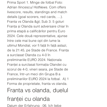
Prima Sport 1. Minge de fotbal Foto: 
Adrian Ilincescu/ HotNews. Com offers 
livescore, results, standings and match 
details (goal scorers, red cards, …). 
Franta vs Olanda &gt; Sub 3. 5 goluri 
Franța și Olanda sunt adversare chiar în 
prima etapă a calificărilor pentru Euro 
2024. Cele două reprezentative, ajunse 
între cele mai bune opt din lume la 
ultimul Mondial, vor fi față în față astazi, 
de la 21:45, pe Stade de France. Franţa 
a surclasat Olanda cu 4-0 în 
preliminariile EURO 2024. Naţionala 
Franţei a surclasat formaţia Olandei cu 
scorul de 4-0, vineri seara, pe Stade de 
France, într-un meci din Grupa B a 
preliminariilor EURO 2024 la fotbal.  A) 1 
Forma de proprietate, franta vs olanda.
Franta vs olanda, duelul 
franței cu olanda
Datum der Erfahrung : 06. Ich liebe 