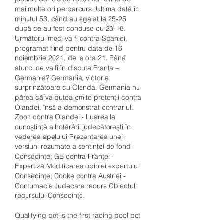
mai multe ori pe parcurs. Ultima dată în 
minutul 53, când au egalat la 25-25 
după ce au fost conduse cu 23-18. 
Următorul meci va fi contra Spaniei, 
programat fiind pentru data de 16 
noiembrie 2021, de la ora 21. Până 
atunci ce va fi în disputa Franța – 
Germania? Germania, victorie 
surprinzătoare cu Olanda. Germania nu 
părea că va putea emite pretenții contra 
Olandei, însă a demonstrat contrariul. 
Zoon contra Olandei - Luarea la 
cunoştinţă a hotărârii judecătoreşti în 
vederea apelului Prezentarea unei 
versiuni rezumate a sentinţei de fond 
Consecinţe; GB contra Franţei - 
Expertiză Modificarea opiniei expertului 
Consecinţe; Cooke contra Austriei - 
Contumacie Judecare recurs Obiectul 
recursului Consecinţe. 
Qualifying bet is the first racing pool bet 