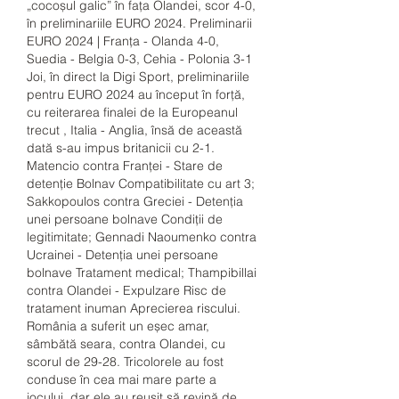
„cocoșul galic” în fața Olandei, scor 4-0, 
în preliminariile EURO 2024. Preliminarii 
EURO 2024 | Franța - Olanda 4-0, 
Suedia - Belgia 0-3, Cehia - Polonia 3-1 
Joi, în direct la Digi Sport, preliminariile 
pentru EURO 2024 au început în forță, 
cu reiterarea finalei de la Europeanul 
trecut , Italia - Anglia, însă de această 
dată s-au impus britanicii cu 2-1. 
Matencio contra Franţei - Stare de 
detenţie Bolnav Compatibilitate cu art 3; 
Sakkopoulos contra Greciei - Detenţia 
unei persoane bolnave Condiţii de 
legitimitate; Gennadi Naoumenko contra 
Ucrainei - Detenţia unei persoane 
bolnave Tratament medical; Thampibillai 
contra Olandei - Expulzare Risc de 
tratament inuman Aprecierea riscului. 
România a suferit un eșec amar, 
sâmbătă seara, contra Olandei, cu 
scorul de 29-28. Tricolorele au fost 
conduse în cea mai mare parte a 
jocului, dar ele au reușit să revină de 