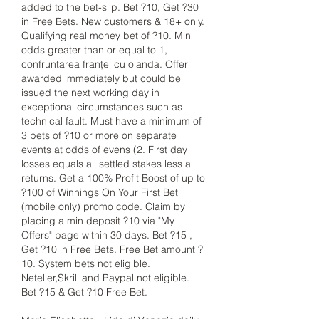
added to the bet-slip. Bet ?10, Get ?30 
in Free Bets. New customers & 18+ only. 
Qualifying real money bet of ?10. Min 
odds greater than or equal to 1, 
confruntarea franței cu olanda. Offer 
awarded immediately but could be 
issued the next working day in 
exceptional circumstances such as 
technical fault. Must have a minimum of 
3 bets of ?10 or more on separate 
events at odds of evens (2. First day 
losses equals all settled stakes less all 
returns. Get a 100% Profit Boost of up to 
?100 of Winnings On Your First Bet 
(mobile only) promo code. Claim by 
placing a min deposit ?10 via "My 
Offers" page within 30 days. Bet ?15 , 
Get ?10 in Free Bets. Free Bet amount ?
10. System bets not eligible. 
Neteller,Skrill and Paypal not eligible. 
Bet ?15 & Get ?10 Free Bet.