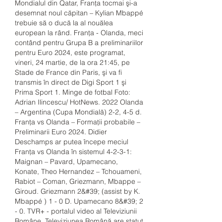
Mondialul din Qatar, Franţa tocmai şi-a 
desemnat noul căpitan – Kylian Mbappé 
trebuie să o ducă la al nouălea 
european la rând. Franţa - Olanda, meci 
contând pentru Grupa B a preliminariilor 
pentru Euro 2024, este programat, 
vineri, 24 martie, de la ora 21:45, pe 
Stade de France din Paris, şi va fi 
transmis în direct de Digi Sport 1 şi 
Prima Sport 1. Minge de fotbal Foto: 
Adrian Ilincescu/ HotNews. 2022 Olanda 
– Argentina (Cupa Mondială) 2-2, 4-5 d. 
Franța vs Olanda – Formații probabile – 
Preliminarii Euro 2024. Didier 
Deschamps ar putea începe meciul 
Franța vs Olanda în sistemul 4-2-3-1: 
Maignan – Pavard, Upamecano, 
Konate, Theo Hernandez – Tchouameni, 
Rabiot – Coman, Griezmann, Mbappe – 
Giroud. Griezmann 2&#39; (assist by K. 
Mbappé ) 1 - 0 D. Upamecano 8&#39; 2 
- 0. TVR+ - portalul video al Televiziunii 
Române. Televiziunea Română are statut 