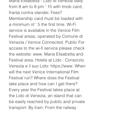
Maria Elisabetta - Lido di Venezia daily 
from 8 am to 8 pm ' 15 with Imob card, 
franța contra olandei. Fees? 
Membership card must be loaded with 
a minimum of ' 5 the first time. Wi-Fi 
service is available in the Venice Film 
Festival areas, operated by Comune di 
Venezia / Venice Connected. Public For 
access to the wi-fi service please check 
the website: www. Maria Elisabetta and 
Festival area. Hotels at Lido : Consorzio 
Venezia e il suo Lido: https://www. When 
will the next Venice International Film 
Festival run? Where does the Festival 
take place and how can I get there? 
Every year the Festival takes place at 
the Lido di Venezia, an island that can 
be easily reached by public and private 
transport. By train: From the railway 
station Venezia S.
As a result, baccarat is not only among 
the casino games with best odds, but 