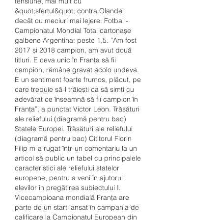
tensiune, mai mult cu 
&quot;sfertul&quot; contra Olandei 
decât cu meciuri mai lejere. Fotbal - 
Campionatul Mondial Total cartonașe 
galbene Argentina: peste 1,5. ”Am fost 
2017 și 2018 campion, am avut două 
titluri. E ceva unic în Franța să fii 
campion, rămâne gravat acolo undeva. 
E un sentiment foarte frumos, plăcut, pe 
care trebuie să-l trăiești ca să simți cu 
adevărat ce înseamnă să fii campion în 
Franța”, a punctat Victor Leon. Trăsături 
ale reliefului (diagramă pentru bac) 
Statele Europei. Trăsături ale reliefului 
(diagramă pentru bac) Cititorul Florin 
Filip m-a rugat într-un comentariu la un 
articol să public un tabel cu principalele 
caracteristici ale reliefului statelor 
europene, pentru a veni în ajutorul 
elevilor în pregătirea subiectului I. 
Vicecampioana mondială Franța are 
parte de un start lansat în campania de 
calificare la Campionatul European din 