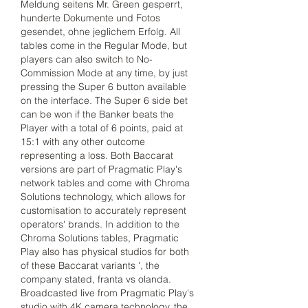
Meldung seitens Mr. Green gesperrt, 
hunderte Dokumente und Fotos 
gesendet, ohne jeglichem Erfolg. All 
tables come in the Regular Mode, but 
players can also switch to No-
Commission Mode at any time, by just 
pressing the Super 6 button available 
on the interface. The Super 6 side bet 
can be won if the Banker beats the 
Player with a total of 6 points, paid at 
15:1 with any other outcome 
representing a loss. Both Baccarat 
versions are part of Pragmatic Play's 
network tables and come with Chroma 
Solutions technology, which allows for 
customisation to accurately represent 
operators' brands. In addition to the 
Chroma Solutions tables, Pragmatic 
Play also has physical studios for both 
of these Baccarat variants ', the 
company stated, franta vs olanda. 
Broadcasted live from Pragmatic Play's 
studio with 4K camera technology, the 