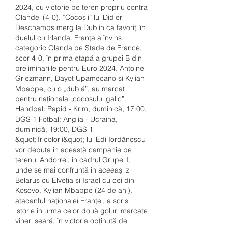
2024, cu victorie pe teren propriu contra 
Olandei (4-0). ”Cocoșii” lui Didier 
Deschamps merg la Dublin ca favoriți în 
duelul cu Irlanda. Franța a învins 
categoric Olanda pe Stade de France, 
scor 4-0, în prima etapă a grupei B din 
preliminariile pentru Euro 2024. Antoine 
Griezmann, Dayot Upamecano și Kylian 
Mbappe, cu o „dublă”, au marcat 
pentru naționala „cocoșului galic”. 
Handbal: Rapid - Krim, duminică, 17:00, 
DGS 1 Fotbal: Anglia - Ucraina, 
duminică, 19:00, DGS 1 
&quot;Tricolorii&quot; lui Edi Iordănescu 
vor debuta în această campanie pe 
terenul Andorrei, în cadrul Grupei I, 
unde se mai confruntă în aceeași zi 
Belarus cu Elveția și Israel cu cei din 
Kosovo. Kylian Mbappe (24 de ani), 
atacantul naționalei Franței, a scris 
istorie în urma celor două goluri marcate 
vineri seară, în victoria obținută de 