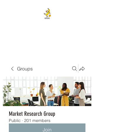
BANANA HEAD E-CIGS &
SMOKE SHOP
Groups
Market Research Group
Public
·
201 members
Join