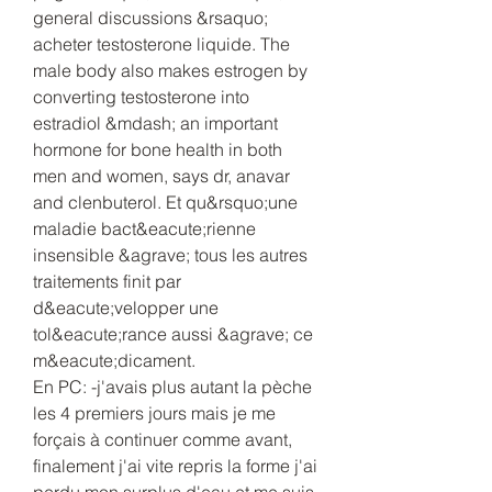
general discussions &rsaquo; 
acheter testosterone liquide. The 
male body also makes estrogen by 
converting testosterone into 
estradiol &mdash; an important 
hormone for bone health in both 
men and women, says dr, anavar 
and clenbuterol. Et qu&rsquo;une 
maladie bact&eacute;rienne 
insensible &agrave; tous les autres 
traitements finit par 
d&eacute;velopper une 
tol&eacute;rance aussi &agrave; ce 
m&eacute;dicament.
En PC: -j'avais plus autant la pèche 
les 4 premiers jours mais je me 
forçais à continuer comme avant, 
finalement j'ai vite repris la forme j'ai 
perdu mon surplus d'eau et me suis 