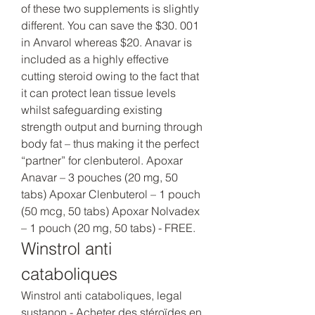
of these two supplements is slightly 
different. You can save the $30. 001 
in Anvarol whereas $20. Anavar is 
included as a highly effective 
cutting steroid owing to the fact that 
it can protect lean tissue levels 
whilst safeguarding existing 
strength output and burning through 
body fat – thus making it the perfect 
“partner” for clenbuterol. Apoxar 
Anavar – 3 pouches (20 mg, 50 
tabs) Apoxar Clenbuterol – 1 pouch 
(50 mcg, 50 tabs) Apoxar Nolvadex 
– 1 pouch (20 mg, 50 tabs) - FREE. 
Winstrol anti 
cataboliques
Winstrol anti cataboliques, legal 
sustanon - Acheter des stéroïdes en 