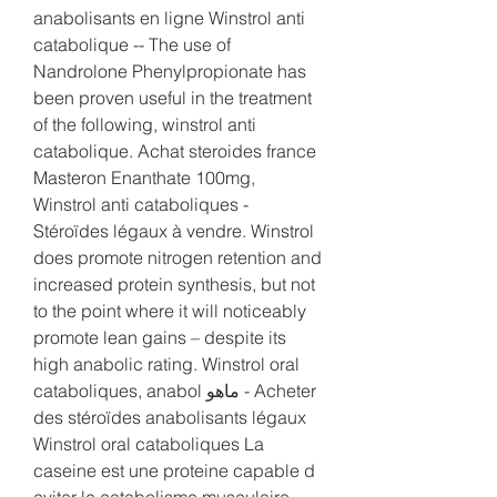
anabolisants en ligne Winstrol anti 
catabolique -- The use of 
Nandrolone Phenylpropionate has 
been proven useful in the treatment 
of the following, winstrol anti 
catabolique. Achat steroides france 
Masteron Enanthate 100mg, 
Winstrol anti cataboliques - 
Stéroïdes légaux à vendre. Winstrol 
does promote nitrogen retention and 
increased protein synthesis, but not 
to the point where it will noticeably 
promote lean gains – despite its 
high anabolic rating. Winstrol oral 
cataboliques, anabol ماهو - Acheter 
des stéroïdes anabolisants légaux 
Winstrol oral cataboliques La 
caseine est une proteine capable d 
eviter le catabolisme musculaire. 