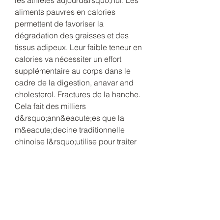
aliments pauvres en calories 
permettent de favoriser la 
dégradation des graisses et des 
tissus adipeux. Leur faible teneur en 
calories va nécessiter un effort 
supplémentaire au corps dans le 
cadre de la digestion, anavar and 
cholesterol. Fractures de la hanche. 
Cela fait des milliers 
d&rsquo;ann&eacute;es que la 
m&eacute;decine traditionnelle 
chinoise l&rsquo;utilise pour traiter 
les troubles de la sexualit&eacute; 
chez l&rsquo;homme, et chez la 
femme, anavar and penis size. 
Steroidi anabolizzanti nomi 
commerciali a buon mercato premio 
acquistare legale steroidi 