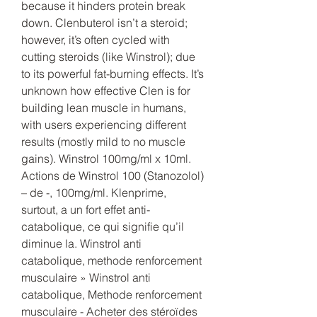
because it hinders protein break 
down. Clenbuterol isn’t a steroid; 
however, it’s often cycled with 
cutting steroids (like Winstrol); due 
to its powerful fat-burning effects. It’s 
unknown how effective Clen is for 
building lean muscle in humans, 
with users experiencing different 
results (mostly mild to no muscle 
gains). Winstrol 100mg/ml x 10ml. 
Actions de Winstrol 100 (Stanozolol) 
– de -, 100mg/ml. Klenprime, 
surtout, a un fort effet anti-
catabolique, ce qui signifie qu’il 
diminue la. Winstrol anti 
catabolique, methode renforcement 
musculaire » Winstrol anti 
catabolique, Methode renforcement 
musculaire - Acheter des stéroïdes 