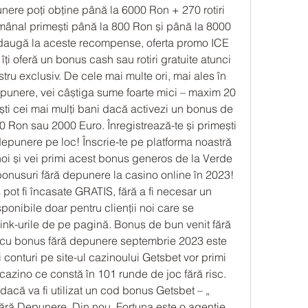
nere poți obține până la 6000 Ron + 270 rotiri 
ămânal primești până la 800 Ron și până la 8000 
augă la aceste recompense, oferta promo ICE 
ți oferă un bonus cash sau rotiri gratuite atunci 
tru exclusiv. De cele mai multe ori, mai ales în 
punere, vei câștiga sume foarte mici – maxim 20 
ti cei mai mulți bani dacă activezi un bonus de 
 Ron sau 2000 Euro. Înregistrează-te și primești 
 depunere pe loc! Înscrie-te pe platforma noastră 
 noi și vei primi acest bonus generos de la Verde 
nusuri fără depunere la casino online în 2023! 
 pot fi încasate GRATIS, fără a fi necesar un 
ponibile doar pentru clienții noi care se 
ink-urile de pe pagină. Bonus de bun venit fără 
 cu bonus fără depunere septembrie 2023 este 
 conturi pe site-ul cazinoului Getsbet vor primi 
azino ce constă în 101 runde de joc fără risc. 
dacă va fi utilizat un cod bonus Getsbet – „ 
ră Depunere. Din nou, Fortuna este o agenție 