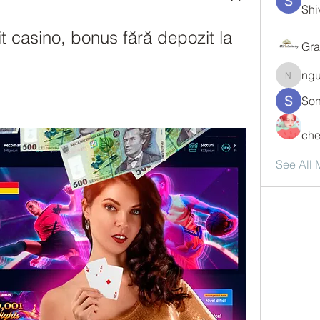
Shi
 casino, bonus fără depozit la 
Gra
ng
nguyen
Son
che
See All