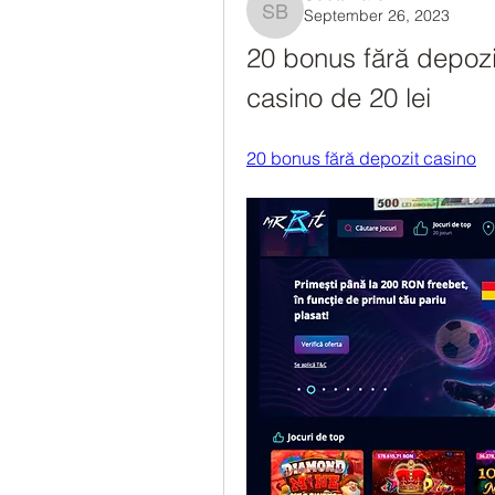
September 26, 2023
Scott Barch
20 bonus fără depozit
casino de 20 lei
20 bonus fără depozit casino