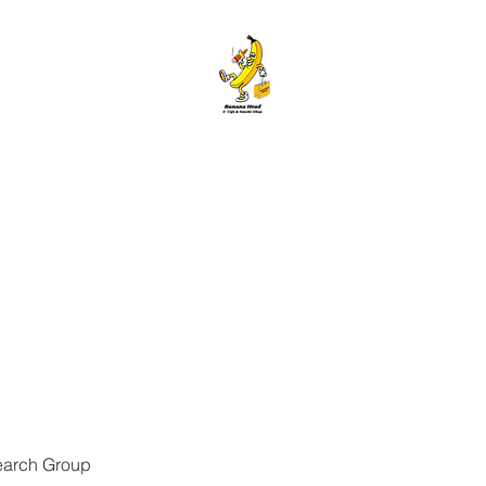
ANANA HEAD E-CIGS & SMOKE S
Home
About
Contact
Members
Forum
Blog
More
earch Group