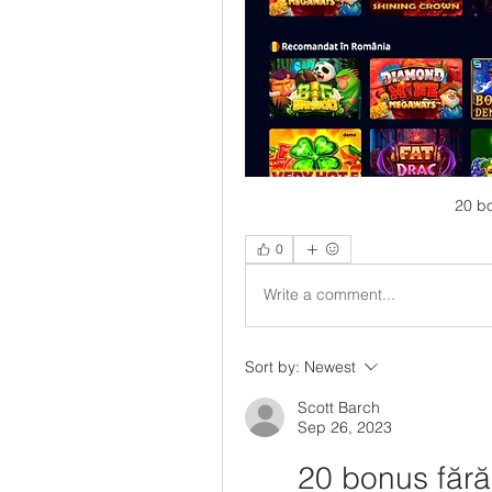
20 bo
0
Write a comment...
Sort by:
Newest
Scott Barch
Sep 26, 2023
20 bonus fără