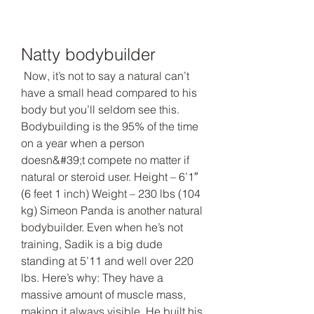
Natty bodybuilder
 Now, it’s not to say a natural can’t 
have a small head compared to his 
body but you’ll seldom see this. 
Bodybuilding is the 95% of the time 
on a year when a person 
doesn&#39;t compete no matter if 
natural or steroid user. Height – 6’1″ 
(6 feet 1 inch) Weight – 230 lbs (104 
kg) Simeon Panda is another natural 
bodybuilder. Even when he’s not 
training, Sadik is a big dude 
standing at 5’11 and well over 220 
lbs. Here’s why: They have a 
massive amount of muscle mass, 
making it always visible. He built his 