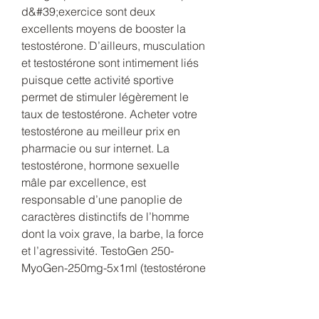
d&#39;exercice sont deux 
excellents moyens de booster la 
testostérone. D’ailleurs, musculation 
et testostérone sont intimement liés 
puisque cette activité sportive 
permet de stimuler légèrement le 
taux de testostérone. Acheter votre 
testostérone au meilleur prix en 
pharmacie ou sur internet. La 
testostérone, hormone sexuelle 
mâle par excellence, est 
responsable d’une panoplie de 
caractères distinctifs de l’homme 
dont la voix grave, la barbe, la force 
et l’agressivité. TestoGen 250-
MyoGen-250mg-5x1ml (testostérone 
Enanthate) : 24,90 euros. On connait 
tous la testostérone comme étant 
une hormone masculine par 