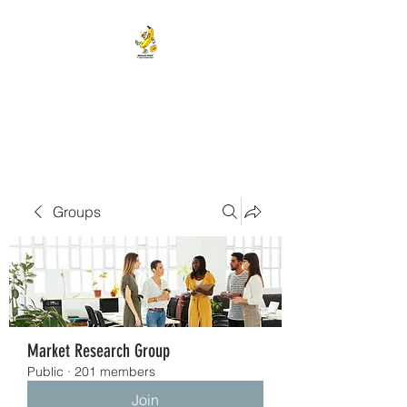
BANANA HEAD E-CIGS &
SMOKE SHOP
Groups
Market Research Group
Public
·
201 members
Join