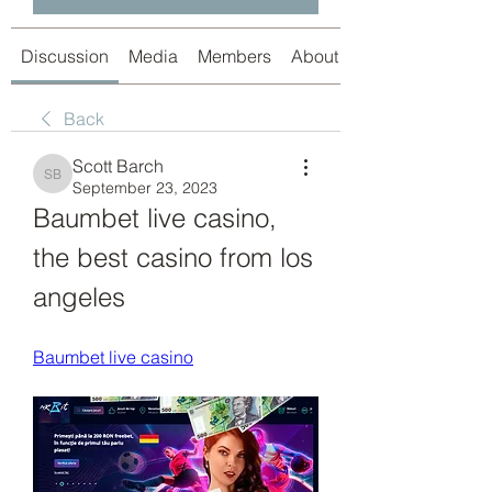
Discussion
Media
Members
About
Back
Scott Barch
Scott Barch
September 23, 2023
Baumbet live casino, 
the best casino from los 
angeles
Baumbet live casino