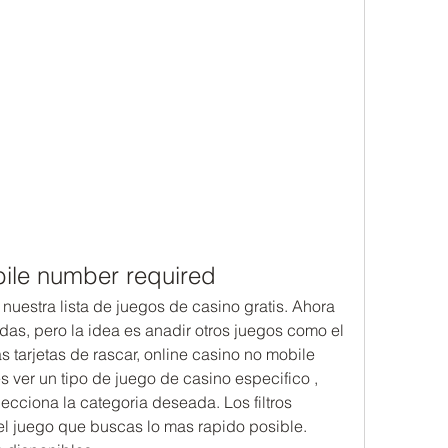
bile number required
uestra lista de juegos de casino gratis. Ahora 
s, pero la idea es anadir otros juegos como el 
as tarjetas de rascar, online casino no mobile 
s ver un tipo de juego de casino especifico , 
elecciona la categoria deseada. Los filtros 
el juego que buscas lo mas rapido posible. 