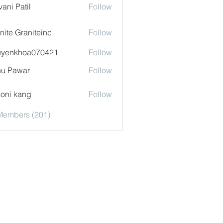
vani Patil
Follow
nite Graniteinc
Follow
uyenkhoa070421
Follow
khoa070421
u Pawar
Follow
oni kang
Follow
 Members (201)